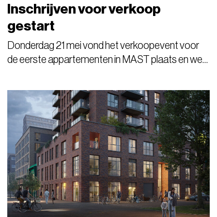
Inschrijven voor verkoop
gestart
Donderdag 21 mei vond het verkoopevent voor
de eerste appartementen in MAST plaats en we
kijken terug op een zeer geslaagde avond met een
geweldige opkomst. De eerste inschrijvingen zijn
inmiddels binnen. Ben je geïnteresseerd in een
appartement in MAST? Schrijf je dan nu in via de
woningzoeker.