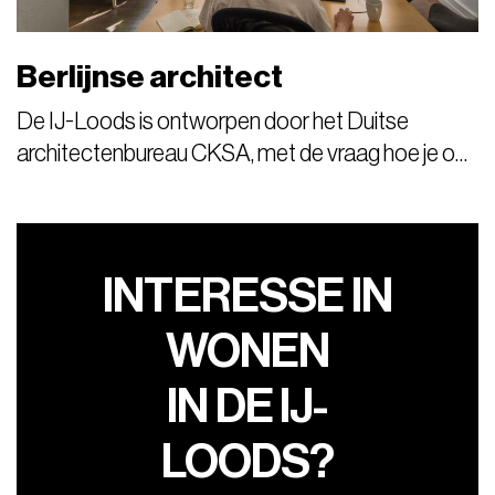
Berlijnse architect
De IJ-Loods is ontworpen door het Duitse
architectenbureau CKSA, met de vraag hoe je op
de dynamische NDSM-werf een plek maakt die
niet alleen stedelijk is, maar ook echt als thuis
voelt. Het ontwerp van het kwartier en de
gebouwen verbindt stedelijke energie met
INTERESSE IN
comfort en geborgenheid.
WONEN
IN DE IJ-
LOODS?