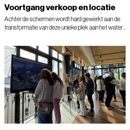
Voortgang verkoop en locatie
Achter de schermen wordt hard gewerkt aan de
transformatie van deze unieke plek aan het water.
Zo is de verkoop van de eerste 24
appartementen en het penthouse in MAST in volle
gang en worden op dit moment de eerste
gesprekken met geïnteresseerden gevoerd.
Mocht je interesse hebben, dan kun je hiervoor
contact opnemen met […]